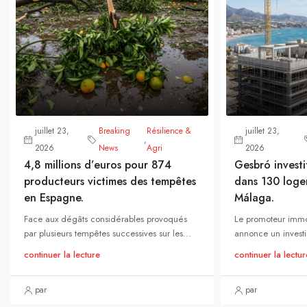
juillet 23,
Breaking
Résilience &
juillet 23,
,
2026
News
Agri
2026
4,8 millions d’euros pour 874
Gesbró investi
producteurs victimes des tempêtes
dans 130 loge
en Espagne.
Málaga.
Face aux dégâts considérables provoqués
Le promoteur immo
par plusieurs tempêtes successives sur les...
annonce un investi
continuer la lecture
continuer la lectur
par
par