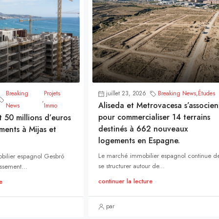
Breaking
Projets
juillet 23, 2026
Breaking News
,
Études
,
Aliseda et Metrovacesa s’associen
News
Immo
pour commercialiser 14 terrains
t 50 millions d’euros
destinés à 662 nouveaux
ments à Mijas et
logements en Espagne.
Le marché immobilier espagnol continue d
bilier espagnol Gesbró
se structurer autour de...
ssement...
continuer la lecture
e
par