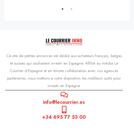
s'Agaró, Castell d'Aro, Platja d'Aro i s'Agaró, Bas-Ampurdan, Gérone, Catalogne, 17248, Espagne, Castell d'Aro, Catalogne, Espagne
Ce site de petites annonces est dédié aux acheteurs français, belges
et suisses qui souhaitent investir en Espagne. Affilié au média Le
Courrier d'Espagne et en étroite collaboration avec nos agences
partenaires, nous mettons à votre disposition les meilleurs outils pour
investir en Espagne.
info@lecourrier.es
+34 695 77 53 00