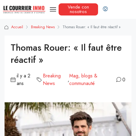
Vende con
nosotros
Accueil
Breaking News
Thomas Rouer: « Il faut être réactif »
Thomas Rouer: « Il faut être
réactif »
il y a 2
Breaking
Mag, blogs &
,
0
ans
News
communauté