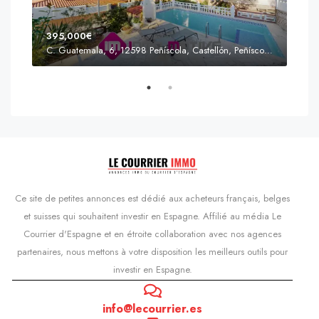
395,000€
C. Guatemala, 6, 12598 Peñíscola, Castellón, Peñíscola, Communauté valencienne
Prix
s'Agaró, Castell d'Aro, Platja d'Aro i s'Agaró, Bas-Ampurdan, Gérone, Catalogne, 17248, Espagne, Castell d'Aro, Catalogne, Espagne
Ce site de petites annonces est dédié aux acheteurs français, belges
et suisses qui souhaitent investir en Espagne. Affilié au média Le
Courrier d'Espagne et en étroite collaboration avec nos agences
partenaires, nous mettons à votre disposition les meilleurs outils pour
investir en Espagne.
info@lecourrier.es