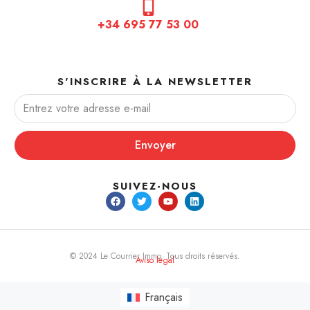
+34 695 77 53 00
S'INSCRIRE À LA NEWSLETTER
Envoyer
SUIVEZ-NOUS
© 2024 Le Courrier Immo. Tous droits réservés.
Aviso legal
Français