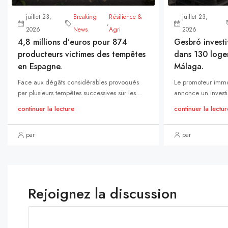
juillet 23,
Breaking
Résilience &
juillet 23,
,
2026
News
Agri
2026
4,8 millions d’euros pour 874
Gesbró investi
producteurs victimes des tempêtes
dans 130 loge
en Espagne.
Málaga.
Face aux dégâts considérables provoqués
Le promoteur immo
par plusieurs tempêtes successives sur les...
annonce un investi
continuer la lecture
continuer la lectur
par
par
Rejoignez la discussion