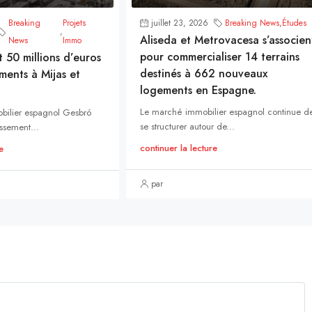
Breaking
Projets
juillet 23, 2026
Breaking News
,
Études
,
Aliseda et Metrovacesa s’associen
News
Immo
pour commercialiser 14 terrains
t 50 millions d’euros
destinés à 662 nouveaux
ments à Mijas et
logements en Espagne.
Le marché immobilier espagnol continue d
bilier espagnol Gesbró
se structurer autour de...
ssement...
continuer la lecture
e
par