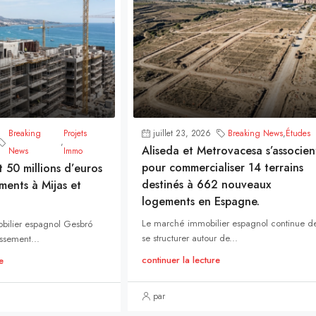
Breaking
Projets
juillet 23, 2026
Breaking News
,
Études
,
Aliseda et Metrovacesa s’associen
News
Immo
pour commercialiser 14 terrains
t 50 millions d’euros
destinés à 662 nouveaux
ments à Mijas et
logements en Espagne.
Le marché immobilier espagnol continue d
bilier espagnol Gesbró
se structurer autour de...
ssement...
continuer la lecture
e
par