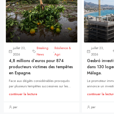
juillet 23,
Breaking
Résilience &
juillet 23,
,
2026
News
Agri
2026
4,8 millions d’euros pour 874
Gesbró investi
producteurs victimes des tempêtes
dans 130 loge
en Espagne.
Málaga.
Face aux dégâts considérables provoqués
Le promoteur immo
par plusieurs tempêtes successives sur les...
annonce un investi
continuer la lecture
continuer la lectur
par
par