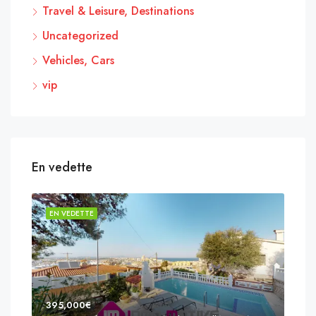
Travel & Leisure, Destinations
Uncategorized
Vehicles, Cars
vip
En vedette
EN VEDETTE
EN 
395,000€