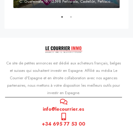
C. Guatemala, 6, 12598 Peñíscola, Castellón, Peñíscola, Communauté valencienne
Prix
s'Agaró, Castell d'Aro, Platja d'Aro i s'Agaró, Bas-Ampurdan, Gérone, Catalogne, 17248, Espagne, Castell d'Aro, Catalogne, Espagne
Ce site de petites annonces est dédié aux acheteurs français, belges
et suisses qui souhaitent investir en Espagne. Affilié au média Le
Courrier d'Espagne et en étroite collaboration avec nos agences
partenaires, nous mettons à votre disposition les meilleurs outils pour
investir en Espagne.
info@lecourrier.es
+34 695 77 53 00