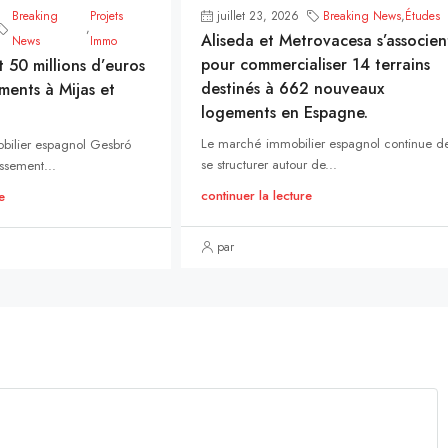
Breaking
Projets
juillet 23, 2026
Breaking News
,
Études
,
Aliseda et Metrovacesa s’associen
News
Immo
pour commercialiser 14 terrains
t 50 millions d’euros
destinés à 662 nouveaux
ments à Mijas et
logements en Espagne.
Le marché immobilier espagnol continue d
bilier espagnol Gesbró
se structurer autour de...
ssement...
continuer la lecture
e
par