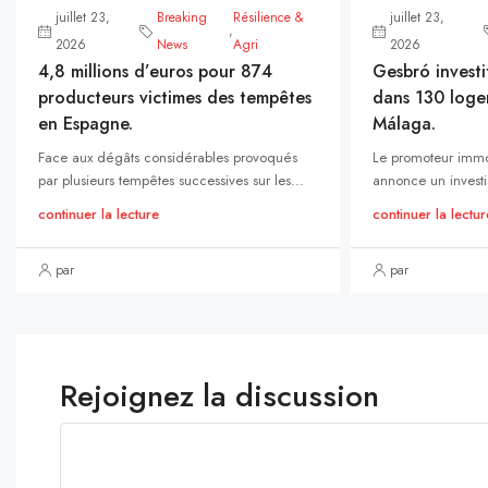
juillet 23,
Breaking
Résilience &
juillet 23,
,
2026
News
Agri
2026
4,8 millions d’euros pour 874
Gesbró investi
producteurs victimes des tempêtes
dans 130 loge
en Espagne.
Málaga.
Face aux dégâts considérables provoqués
Le promoteur immo
par plusieurs tempêtes successives sur les...
annonce un investi
continuer la lecture
continuer la lectur
par
par
Rejoignez la discussion