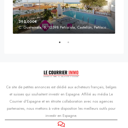
395,000€
C. Guatemala, 6, 12598 Peñíscola, Castellón, Peñíscola, Communauté valencienne
Prix
s'Agaró, Castell d'Aro, Platja d'Aro i s'Agaró, Bas-Ampurdan, Gérone, Catalogne, 17248, Espagne, Castell d'Aro, Catalogne, Espagne
Ce site de petites annonces est dédié aux acheteurs français, belges
et suisses qui souhaitent investir en Espagne. Affilié au média Le
Courrier d'Espagne et en étroite collaboration avec nos agences
partenaires, nous mettons à votre disposition les meilleurs outils pour
investir en Espagne.