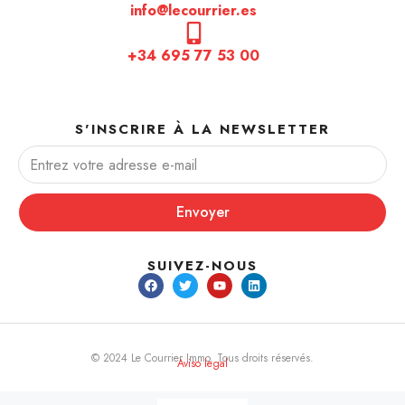
info@lecourrier.es
+34 695 77 53 00
S'INSCRIRE À LA NEWSLETTER
Envoyer
SUIVEZ-NOUS
© 2024 Le Courrier Immo. Tous droits réservés.
Aviso legal