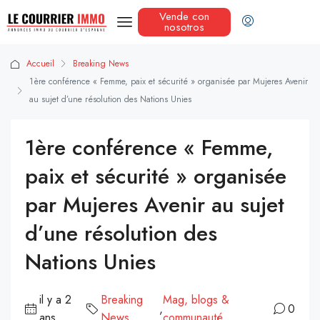
Vende con
nosotros
Accueil
Breaking News
1ère conférence « Femme, paix et sécurité » organisée par Mujeres Avenir
au sujet d’une résolution des Nations Unies
1ère conférence « Femme,
paix et sécurité » organisée
par Mujeres Avenir au sujet
d’une résolution des
Nations Unies
il y a 2
Breaking
Mag, blogs &
,
0
ans
News
communauté