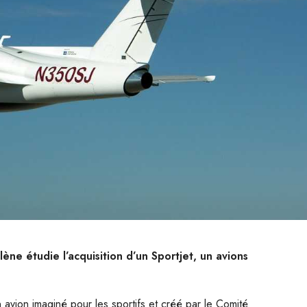
lène étudie l’acquisition d’un Sportjet, un avions
 avion imaginé pour les sportifs et créé par le Comité