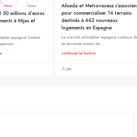
,
Aliseda et Metrovacesa s’associen
News
Immo
pour commercialiser 14 terrains
t 50 millions d’euros
destinés à 662 nouveaux
ments à Mijas et
logements en Espagne.
Le marché immobilier espagnol continue d
bilier espagnol Gesbró
se structurer autour de...
ssement...
continuer la lecture
e
par