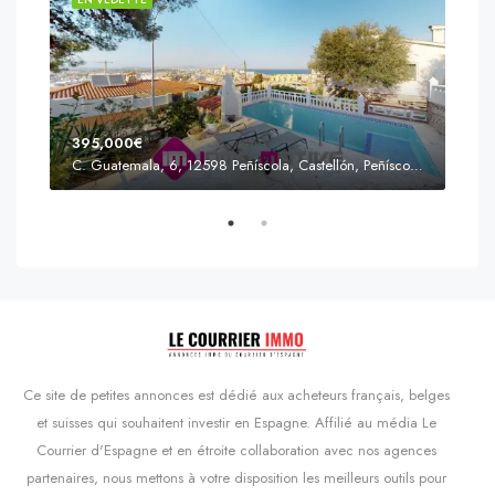
395,000€
C. Guatemala, 6, 12598 Peñíscola, Castellón, Peñíscola, Communauté valencienne
Prix
s'Agaró, Castell d'Aro, Platja d'Aro i s'Agaró, Bas-Ampurdan, Gérone, Catalogne, 17248, Espagne, Castell d'Aro, Catalogne, Espagne
Ce site de petites annonces est dédié aux acheteurs français, belges
et suisses qui souhaitent investir en Espagne. Affilié au média Le
Courrier d'Espagne et en étroite collaboration avec nos agences
partenaires, nous mettons à votre disposition les meilleurs outils pour