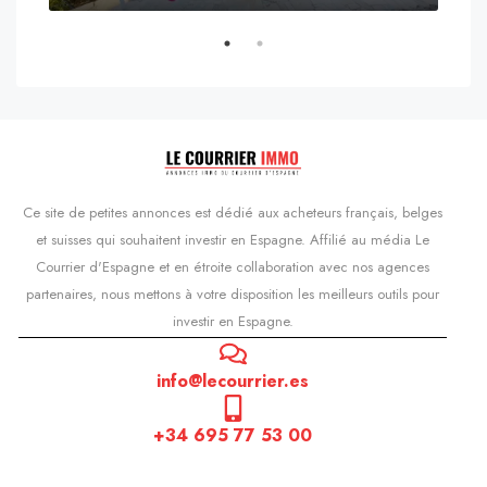
s'Agaró, Castell d'Aro, Platja d'Aro i s'Agaró, Bas-Ampurdan, Gérone, Catalogne, 17248, Espagne, Castell d'Aro, Catalogne, Espagne
Ce site de petites annonces est dédié aux acheteurs français, belges
et suisses qui souhaitent investir en Espagne. Affilié au média Le
Courrier d'Espagne et en étroite collaboration avec nos agences
partenaires, nous mettons à votre disposition les meilleurs outils pour
investir en Espagne.
info@lecourrier.es
+34 695 77 53 00