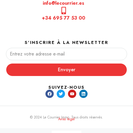
info@lecourrier.es
+34 695 77 53 00
S'INSCRIRE À LA NEWSLETTER
Envoyer
SUIVEZ-NOUS
© 2024 Le Courrier Immo. Tous droits réservés.
Aviso legal