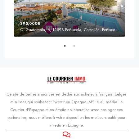
395,000€
C. Guatemala, 6, 12598 Peñíscola, Castellón, Peñíscola, Communauté valencienne
Prix
s'Agaró, Castell d'Aro, Platja d'Aro i s'Agaró, Bas-Ampurdan, Gérone, Catalogne, 17248, Espagne, Castell d'Aro, Catalogne, Espagne
Ce site de petites annonces est dédié aux acheteurs français, belges
et suisses qui souhaitent investir en Espagne. Affilié au média Le
Courrier d'Espagne et en étroite collaboration avec nos agences
partenaires, nous mettons à votre disposition les meilleurs outils pour
investir en Espagne.