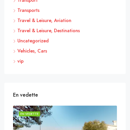
Transport
Transports
Travel & Leisure, Aviation
Travel & Leisure, Destinations
Uncategorized
Vehicles, Cars
vip
En vedette
EN VEDETTE
EN 