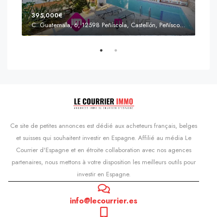
395,000€
C. Guatemala, 6, 12598 Peñíscola, Castellón, Peñíscola, Communauté valencienne
Prix
s'Agaró, Castell d'Aro, Platja d'Aro i s'Agaró, Bas-Ampurdan, Gérone, Catalogne, 17248, Espagne, Castell d'Aro, Catalogne, Espagne
Ce site de petites annonces est dédié aux acheteurs français, belges
et suisses qui souhaitent investir en Espagne. Affilié au média Le
Courrier d'Espagne et en étroite collaboration avec nos agences
partenaires, nous mettons à votre disposition les meilleurs outils pour
investir en Espagne.
info@lecourrier.es