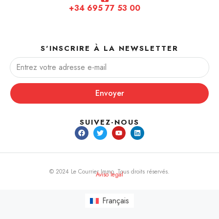
+34 695 77 53 00
S'INSCRIRE À LA NEWSLETTER
Envoyer
SUIVEZ-NOUS
© 2024 Le Courrier Immo. Tous droits réservés.
Aviso legal
Français