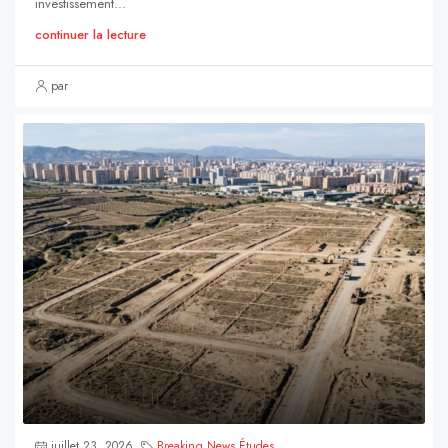
investissement...
continuer la lecture
par
juillet 23, 2026
Breaking News
,
Études