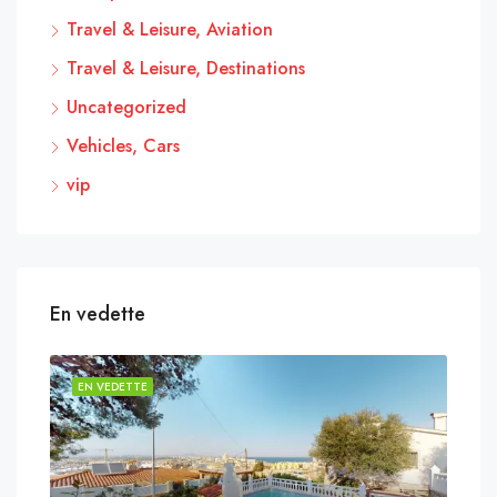
Travel & Leisure, Aviation
Travel & Leisure, Destinations
Uncategorized
Vehicles, Cars
vip
En vedette
EN VEDETTE
EN 