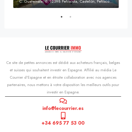
C. Guatemala, 6, 12598 Peñíscola, Castellón, Peñíscola, Communauté valencienne
Prix
s'Agaró, Castell d'Aro, Platja d'Aro i s'Agaró, Bas-Ampurdan, Gérone, Catalogne, 17248, Espagne, Castell d'Aro, Catalogne, Espagne
Ce site de petites annonces est dédié aux acheteurs français, belges
et suisses qui souhaitent investir en Espagne. Affilié au média Le
Courrier d'Espagne et en étroite collaboration avec nos agences
partenaires, nous mettons à votre disposition les meilleurs outils pour
investir en Espagne.
info@lecourrier.es
+34 695 77 53 00