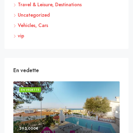
Travel & Leisure, Destinations
Uncategorized
Vehicles, Cars
vip
En vedette
EN VEDETTE
EN 
395,000€