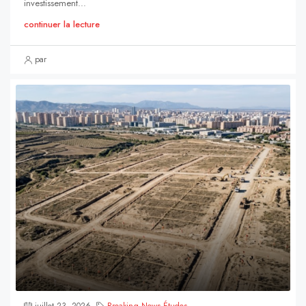
investissement...
continuer la lecture
par
juillet 23, 2026
Breaking News
,
Études