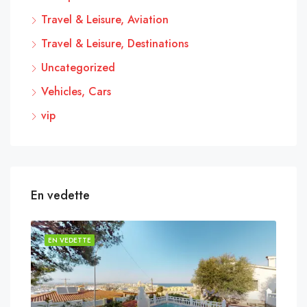
Travel & Leisure, Aviation
Travel & Leisure, Destinations
Uncategorized
Vehicles, Cars
vip
En vedette
EN VEDETTE
EN 