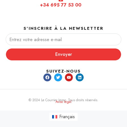
+34 695 77 53 00
S'INSCRIRE À LA NEWSLETTER
Envoyer
SUIVEZ-NOUS
© 2024 Le Courrier Immo. Tous droits réservés.
Aviso legal
Français