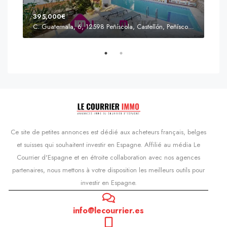
395,000€
C. Guatemala, 6, 12598 Peñíscola, Castellón, Peñíscola, Communauté valencienne
Prix
s'Agaró, Castell d'Aro, Platja d'Aro i s'Agaró, Bas-Ampurdan, Gérone, Catalogne, 17248, Espagne, Castell d'Aro, Catalogne, Espagne
Ce site de petites annonces est dédié aux acheteurs français, belges
et suisses qui souhaitent investir en Espagne. Affilié au média Le
Courrier d'Espagne et en étroite collaboration avec nos agences
partenaires, nous mettons à votre disposition les meilleurs outils pour
investir en Espagne.
info@lecourrier.es