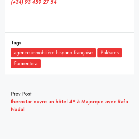
(+34) 93 459 27 54
_
Tags
agence immobilière hispano française
Baléares
Formentera
Prev Post
Iberostar ouvre un hôtel 4* à Majorque avec Rafa
Nadal