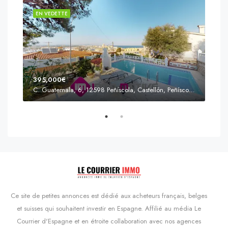
EN VEDETTE
EN 
395,000€
C. Guatemala, 6, 12598 Peñíscola, Castellón, Peñíscola, Communauté valencienne
Prix
s'Agaró, Castell d'Aro, Platja d'Aro i s'Agaró, Bas-Ampurdan, Gérone, Catalogne, 17248, Espagne, Castell d'Aro, Catalogne, Espagne
Ce site de petites annonces est dédié aux acheteurs français, belges
et suisses qui souhaitent investir en Espagne. Affilié au média Le
Courrier d'Espagne et en étroite collaboration avec nos agences