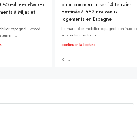
pour commercialiser 14 terrains
t 50 millions d’euros
destinés à 662 nouveaux
ments à Mijas et
logements en Espagne.
Le marché immobilier espagnol continue d
bilier espagnol Gesbró
se structurer autour de...
ssement...
continuer la lecture
e
par