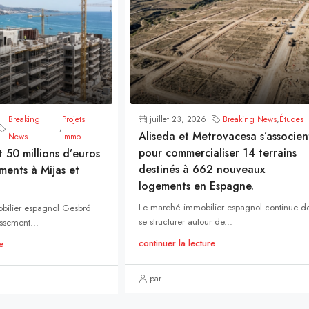
Breaking
Projets
juillet 23, 2026
Breaking News
,
Études
,
Aliseda et Metrovacesa s’associen
News
Immo
pour commercialiser 14 terrains
t 50 millions d’euros
destinés à 662 nouveaux
ments à Mijas et
logements en Espagne.
Le marché immobilier espagnol continue d
bilier espagnol Gesbró
se structurer autour de...
ssement...
continuer la lecture
e
par