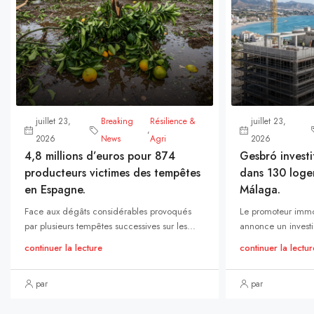
juillet 23,
Breaking
Résilience &
juillet 23,
,
2026
News
Agri
2026
4,8 millions d’euros pour 874
Gesbró investi
producteurs victimes des tempêtes
dans 130 loge
en Espagne.
Málaga.
Face aux dégâts considérables provoqués
Le promoteur immo
par plusieurs tempêtes successives sur les...
annonce un investi
continuer la lecture
continuer la lectur
par
par