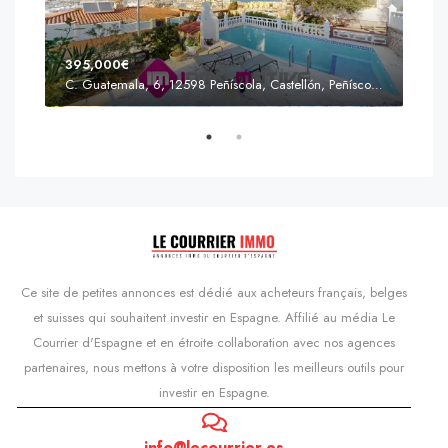
395,000€
C. Guatemala, 6, 12598 Peñíscola, Castellón, Peñíscola, Communauté valencienne
Prix
s'Agaró, Castell d'Aro, Platja d'Aro i s'Agaró, Bas-Ampurdan, Gérone, Catalogne, 17248, Espagne, Castell d'Aro, Catalogne, Espagne
Ce site de petites annonces est dédié aux acheteurs français, belges
et suisses qui souhaitent investir en Espagne. Affilié au média Le
Courrier d'Espagne et en étroite collaboration avec nos agences
partenaires, nous mettons à votre disposition les meilleurs outils pour
investir en Espagne.
info@lecourrier.es