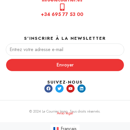
+34 695 77 53 00
S'INSCRIRE À LA NEWSLETTER
Envoyer
SUIVEZ-NOUS
© 2024 Le Courrier Immo. Tous droits réservés.
Aviso legal
Français