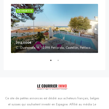
EN VEDETTE
EN 
395,000€
C. Guatemala, 6, 12598 Peñíscola, Castellón, Peñíscola, Communauté valencienne
Prix
s'Agaró, Castell d'Aro, Platja d'Aro i s'Agaró, Bas-Ampurdan, Gérone, Catalogne, 17248, Espagne, Castell d'Aro, Catalogne, Espagne
Ce site de petites annonces est dédié aux acheteurs français, belges
et suisses qui souhaitent investir en Espagne. Affilié au média Le