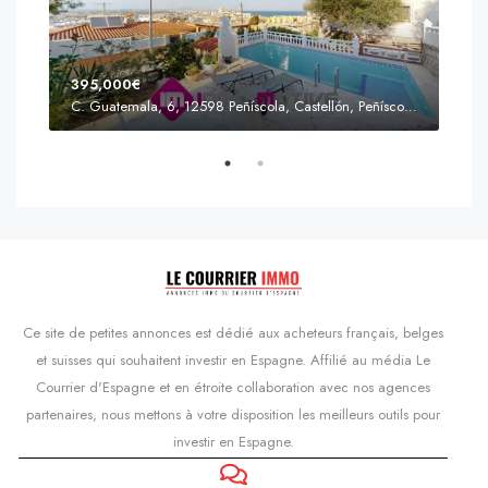
395,000€
C. Guatemala, 6, 12598 Peñíscola, Castellón, Peñíscola, Communauté valencienne
Prix
s'Agaró, Castell d'Aro, Platja d'Aro i s'Agaró, Bas-Ampurdan, Gérone, Catalogne, 17248, Espagne, Castell d'Aro, Catalogne, Espagne
Ce site de petites annonces est dédié aux acheteurs français, belges
et suisses qui souhaitent investir en Espagne. Affilié au média Le
Courrier d'Espagne et en étroite collaboration avec nos agences
partenaires, nous mettons à votre disposition les meilleurs outils pour
investir en Espagne.