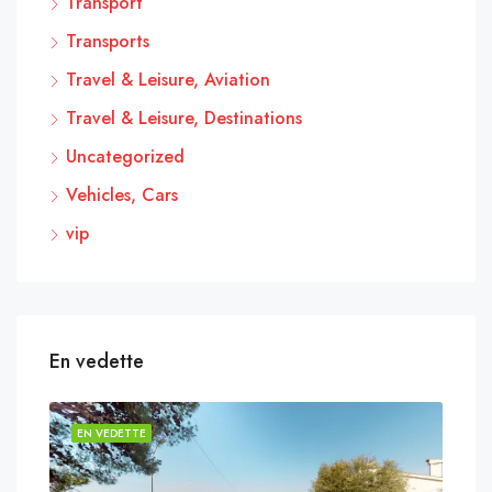
Transport
Transports
Travel & Leisure, Aviation
Travel & Leisure, Destinations
Uncategorized
Vehicles, Cars
vip
En vedette
EN VEDETTE
EN 