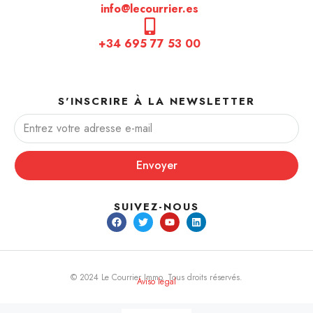
info@lecourrier.es
+34 695 77 53 00
S'INSCRIRE À LA NEWSLETTER
Envoyer
SUIVEZ-NOUS
© 2024 Le Courrier Immo. Tous droits réservés.
Aviso legal