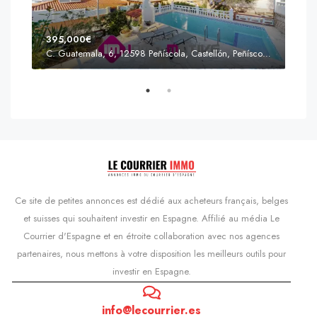
395,000€
C. Guatemala, 6, 12598 Peñíscola, Castellón, Peñíscola, Communauté valencienne
Prix
s'Agaró, Castell d'Aro, Platja d'Aro i s'Agaró, Bas-Ampurdan, Gérone, Catalogne, 17248, Espagne, Castell d'Aro, Catalogne, Espagne
Ce site de petites annonces est dédié aux acheteurs français, belges
et suisses qui souhaitent investir en Espagne. Affilié au média Le
Courrier d'Espagne et en étroite collaboration avec nos agences
partenaires, nous mettons à votre disposition les meilleurs outils pour
investir en Espagne.
info@lecourrier.es