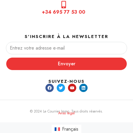
+34 695 77 53 00
S'INSCRIRE À LA NEWSLETTER
Envoyer
SUIVEZ-NOUS
© 2024 Le Courrier Immo. Tous droits réservés.
Aviso legal
Français