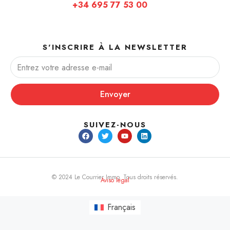
+34 695 77 53 00
S'INSCRIRE À LA NEWSLETTER
Envoyer
SUIVEZ-NOUS
© 2024 Le Courrier Immo. Tous droits réservés.
Aviso legal
Français