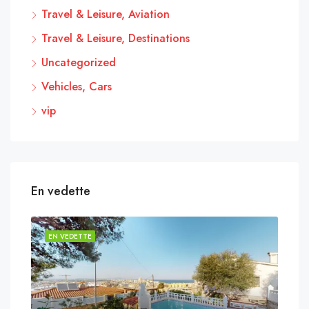
Travel & Leisure, Aviation
Travel & Leisure, Destinations
Uncategorized
Vehicles, Cars
vip
En vedette
EN VEDETTE
EN 