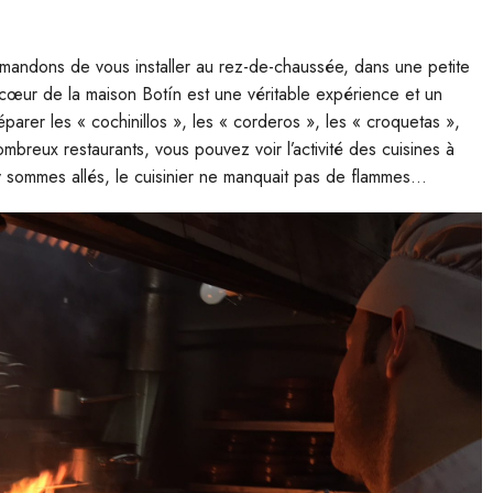
andons de vous installer au rez-de-chaussée, dans une petite
 cœur de la maison Botín est une véritable expérience et un
parer les « cochinillos », les « corderos », les « croquetas »,
mbreux restaurants, vous pouvez voir l’activité des cuisines à
 y sommes allés, le cuisinier ne manquait pas de flammes…