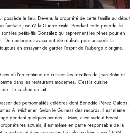
ui possède le lieu. Devenu la propriété de cette famille au début
se familiale jusqu’à la Guerre civile. Pendant cette période, le
e sont les petits-fils González qui reprennent les rênes pour en
t. De nombreux travaux ont été réalisés pour accueillir la
 toujours en essayant de garder l’esprit de l’auberge d’origine.
 ans où l’on continue de cuisiner les recettes de Jean Botin et
omme dans les restaurants modernes. C’est la cuisine
hare : le cochon de lait.
 vu passer des personnalités célèbres dont Benedito Pérez Galdós,
es A. Michener. Selon le Guiness des records, il est même
longe pendant quelques années… Mais, c’est surtout Ernest
propriétaires actuels, il est même en partie responsable de la
t le restaurant dans son roman Le soleil se lève aussi (1926).