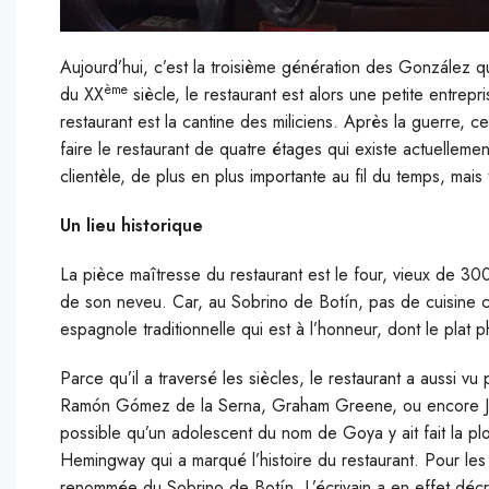
Aujourd’hui, c’est la troisième génération des González q
ème
du XX
siècle, le restaurant est alors une petite entrepri
restaurant est la cantine des miliciens. Après la guerre, c
faire le restaurant de quatre étages qui existe actuellemen
clientèle, de plus en plus importante au fil du temps, mais
Un lieu historique
La pièce maîtresse du restaurant est le four, vieux de 300
de son neveu. Car, au Sobrino de Botín, pas de cuisine c
espagnole traditionnelle qui est à l’honneur, dont le plat p
Parce qu’il a traversé les siècles, le restaurant a aussi
Ramón Gómez de la Serna, Graham Greene, ou encore Jam
possible qu’un adolescent du nom de Goya y ait fait la p
Hemingway qui a marqué l’histoire du restaurant. Pour les 
renommée du Sobrino de Botín. L’écrivain a en effet décri