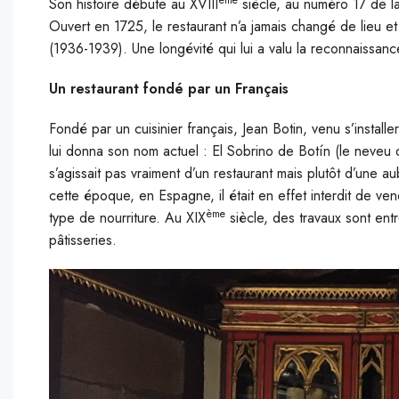
S
on histoire débute au XVIII
siècle, au numéro 17 de la
Ouvert en 1725, le restaurant n’a jamais changé de lieu e
(1936-1939). Une longévité qui lui a valu la reconnaissanc
Un restaurant fondé par un Français
Fondé par un cuisinier français, Jean Botin, venu s’installe
lui donna son nom actuel : El Sobrino de Botín (le neveu de
s’agissait pas vraiment d’un restaurant mais plutôt d’une au
cette époque, en Espagne, il était en effet interdit de ve
ème
type de nourriture. Au XIX
siècle, des travaux sont entr
pâtisseries.