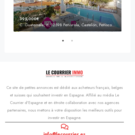
395,000€
C. Guatemala, 6, 12598 Peñíscola, Castellón, Peñíscola, Communauté valencienne
Prix
s'Agaró, Castell d'Aro, Platja d'Aro i s'Agaró, Bas-Ampurdan, Gérone, Catalogne, 17248, Espagne, Castell d'Aro, Catalogne, Espagne
Ce site de petites annonces est dédié aux acheteurs français, belges
et suisses qui souhaitent investir en Espagne. Affilié au média Le
Courrier d'Espagne et en étroite collaboration avec nos agences
partenaires, nous mettons à votre disposition les meilleurs outils pour
investir en Espagne.
info@lecourrier.es