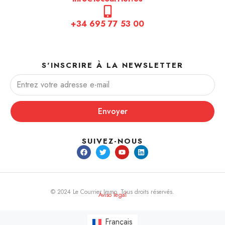
+34 695 77 53 00
S'INSCRIRE À LA NEWSLETTER
Envoyer
SUIVEZ-NOUS
© 2024 Le Courrier Immo. Tous droits réservés.
Aviso legal
Français