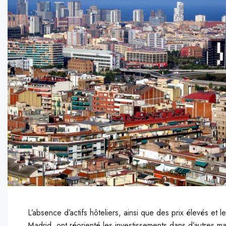
L’absence d’actifs hôteliers, ainsi que des prix élevés et
Madrid, ont réorienté les investissements dans d’autres ma