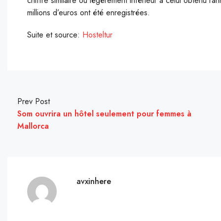
chiffre similaire ou légèrement inférieur à celui obtenu l
millions d’euros ont été enregistrées.
Suite et source:
Hosteltur
Prev Post
Som ouvrira un hôtel seulement pour femmes à
Mallorca
avxinhere