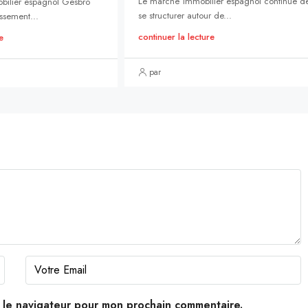
Le marché immobilier espagnol continue d
bilier espagnol Gesbró
se structurer autour de...
ssement...
continuer la lecture
e
par
s le navigateur pour mon prochain commentaire.