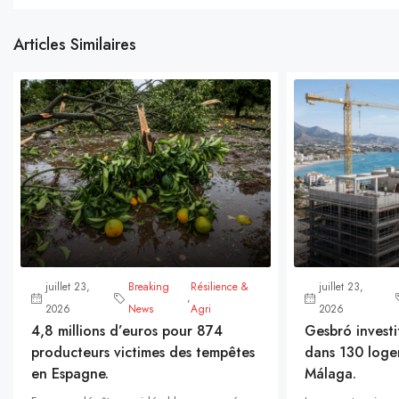
Articles Similaires
juillet 23,
Breaking
Résilience &
juillet 23,
,
2026
News
Agri
2026
4,8 millions d’euros pour 874
Gesbró investi
producteurs victimes des tempêtes
dans 130 loge
en Espagne.
Málaga.