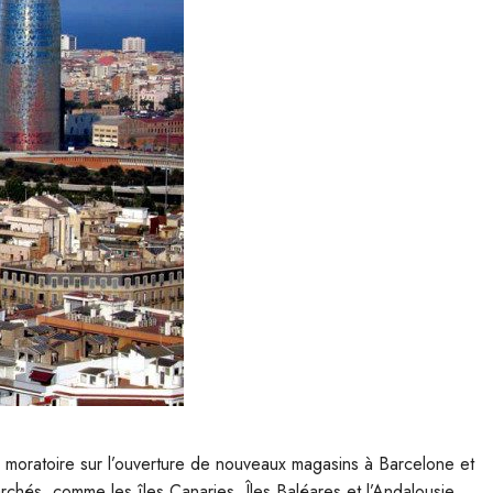
 le moratoire sur l’ouverture de nouveaux magasins à Barcelone et
rchés, comme les îles Canaries, Îles Baléares et l’Andalousie.