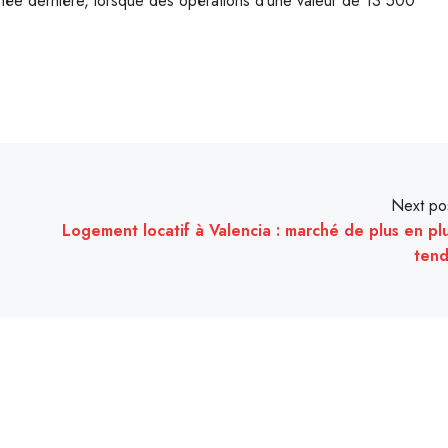
’année dernière, lorsque des opérations d’une valeur de 13 500
Next po
Logement locatif à Valencia : marché de plus en pl
ten