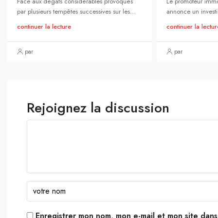
Face aux dégâts considérables provoqués
Le promoteur immo
par plusieurs tempêtes successives sur les...
annonce un investi
continuer la lecture
continuer la lectur
par
par
Rejoignez la discussion
Enregistrer mon nom, mon e-mail et mon site dan