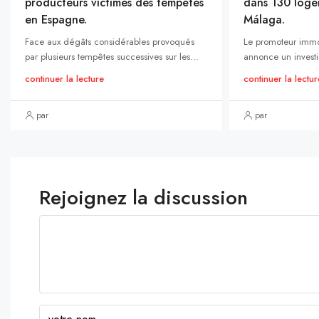
producteurs victimes des tempêtes
dans 130 loge
en Espagne.
Málaga.
Face aux dégâts considérables provoqués
Le promoteur immo
par plusieurs tempêtes successives sur les...
annonce un investi
continuer la lecture
continuer la lectur
par
par
Rejoignez la discussion