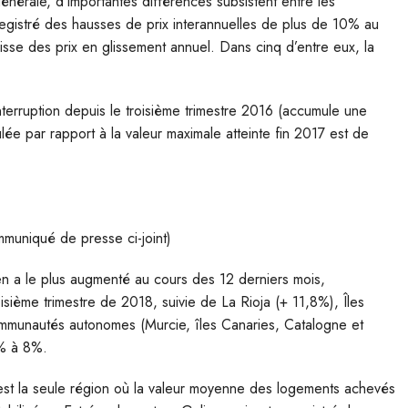
énérale, d’importantes différences subsistent entre les
enregistré des hausses de prix interannuelles de plus de 10% au
aisse des prix en glissement annuel. Dans cinq d’entre eux, la
erruption depuis le troisième trimestre 2016 (accumule une
e par rapport à la valeur maximale atteinte fin 2017 est de
mmuniqué de presse ci-joint)
n a le plus augmenté au cours des 12 derniers mois,
isième trimestre de 2018, suivie de La Rioja (+ 11,8%), Îles
mmunautés autonomes (Murcie, îles Canaries, Catalogne et
5% à 8%.
 est la seule région où la valeur moyenne des logements achevés