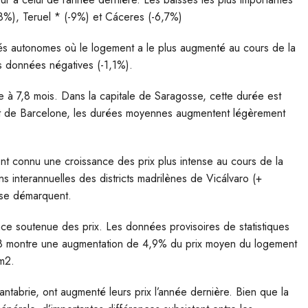
8%), Teruel * (-9%) et Cáceres (-6,7%)
tés autonomes où le logement a le plus augmenté au cours de la
s données négatives (-1,1%).
à 7,8 mois. Dans la capitale de Saragosse, cette durée est
d et de Barcelone, les durées moyennes augmentent légèrement
nt connu une croissance des prix plus intense au cours de la
s interannuelles des districts madrilènes de Vicálvaro (+
 se démarquent.
nce soutenue des prix. Les données provisoires de statistiques
18 montre une augmentation de 4,9% du prix moyen du logement
 m2.
tabrie, ont augmenté leurs prix l’année dernière. Bien que la