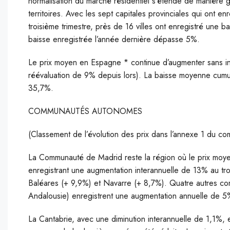
normalisation du marché résidentiel s’étende de manière g
territoires. Avec les sept capitales provinciales qui ont 
troisième trimestre, près de 16 villes ont enregistré une b
baisse enregistrée l’année dernière dépasse 5%.
Le prix moyen en Espagne * continue d’augmenter sans int
réévaluation de 9% depuis lors). La baisse moyenne cumulé
35,7%.
COMMUNAUTÉS AUTONOMES
(Classement de l’évolution des prix dans l’annexe 1 du co
La Communauté de Madrid reste la région où le prix moye
enregistrant une augmentation interannuelle de 13% au tro
Baléares (+ 9,9%) et Navarre (+ 8,7%). Quatre autres co
Andalousie) enregistrent une augmentation annuelle de 
La Cantabrie, avec une diminution interannuelle de 1,1%,