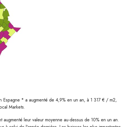
 en Espagne * a augmenté de 4,9% en un an, à 1 317 € / m2,
Local Markets.
 ont augmenté leur valeur moyenne au-dessus de 10% en un an.
ieur à celui de l’année dernière. Les baisses les plus importantes