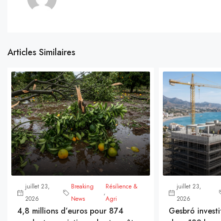
Articles Similaires
juillet 23,
Breaking
Résilience &
juillet 23,
,
2026
News
Agri
2026
4,8 millions d’euros pour 874
Gesbró investi