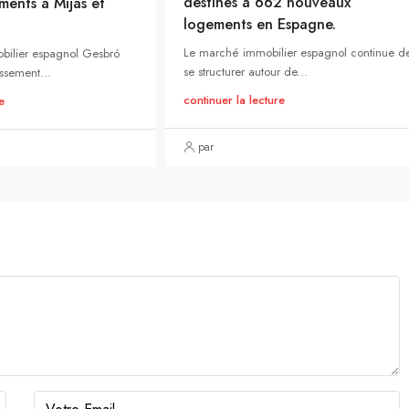
destinés à 662 nouveaux
ments à Mijas et
logements en Espagne.
Le marché immobilier espagnol continue d
bilier espagnol Gesbró
se structurer autour de...
ssement...
continuer la lecture
e
par