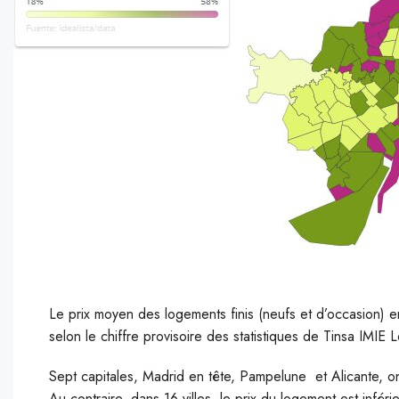
Le prix moyen des logements finis (neufs et d’occasion)
selon le chiffre provisoire des statistiques de Tinsa IMIE 
S
ept capitales, Madrid en tête, Pampelune et Alicante,
Au contraire, dans 16 villes, le prix du logement est infér