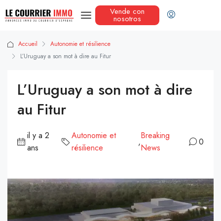
Vende con
nosotros
Accueil
Autonomie et résilience
L’Uruguay a son mot à dire au Fitur
L’Uruguay a son mot à dire
au Fitur
il y a 2
Autonomie et
Breaking
,
0
ans
résilience
News