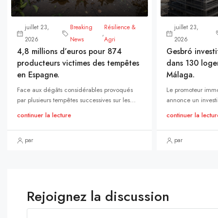
juillet 23,
Breaking
Résilience &
juillet 23,
,
2026
News
Agri
2026
4,8 millions d’euros pour 874
Gesbró investi
producteurs victimes des tempêtes
dans 130 loge
en Espagne.
Málaga.
Face aux dégâts considérables provoqués
Le promoteur immo
par plusieurs tempêtes successives sur les...
annonce un investi
continuer la lecture
continuer la lectur
par
par
Rejoignez la discussion