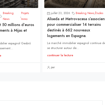
Breaking
Projets
juillet 23, 2026
Breaking News
,
Études
,
Aliseda et Metrovacesa s’associen
News
Immo
pour commercialiser 14 terrains
t 50 millions d’euros
destinés à 662 nouveaux
ments à Mijas et
logements en Espagne.
Le marché immobilier espagnol continue d
bilier espagnol Gesbró
se structurer autour de...
ssement...
continuer la lecture
e
par