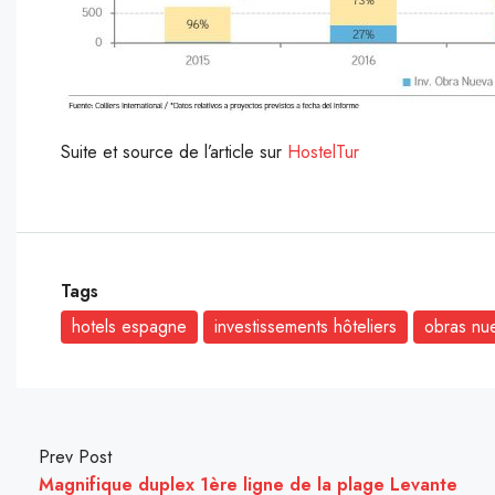
Suite et source de l’article sur
HostelTur
Tags
hotels espagne
investissements hôteliers
obras nu
Prev Post
Magnifique duplex 1ère ligne de la plage Levante