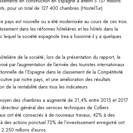
lissements en construction en Espagne a atteint 3 137 millions
ts, pour un total de 127 400 chambres.(HostelTur)
tre pays est nouvelle ou a été modernisée au cours de ces trois
tissement dans les réformes hôtelières et les hôtels dans la
lequel la société espagnole Irea a fusionné il y a quelques
telière de la société, lors de la présentation du rapport, le
isé par l’augmentation de l’arrivée des touristes internationaux
ptionnelle de l’Espagne dans le classement de la Compétitivité
tive par notre pays, et une amélioration des résultats
on de la rentabilité dans tous les indicateurs.
 moyen des chambres a augmenté de 21,4% entre 2015 et 2017
directeur général des services techniques de Colliers
otaux ont été consacrés à de nouveaux travaux, 42% à des
à des actions ponctuel 72% de l’investissement enregistré ont
 2 250 millions d’euros.