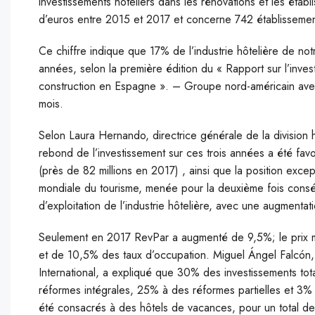
investissements hôteliers dans les rénovations et les étab
d’euros entre 2015 et 2017 et concerne 742 établissemen
C
e chiffre indique que 17% de l’industrie hôtelière de no
années, selon la première édition du « Rapport sur l’inves
construction en Espagne ». – Groupe nord-américain avec 
mois.
Selon Laura Hernando, directrice générale de la division hô
rebond de l’investissement sur ces trois années a été favor
(près de 82 millions en 2017) , ainsi que la position exce
mondiale du tourisme, menée pour la deuxième fois consécu
d’exploitation de l’industrie hôtelière, avec une augmentati
Seulement en 2017 RevPar a augmenté de 9,5%; le prix
et de 10,5% des taux d’occupation. Miguel Ángel Falcón, 
International, a expliqué que 30% des investissements t
réformes intégrales, 25% à des réformes partielles et 3% 
été consacrés à des hôtels de vacances, pour un total de