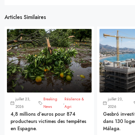
Articles Similaires
juillet 23,
Breaking
Résilience &
juillet 23,
,
2026
News
Agri
2026
4,8 millions d’euros pour 874
Gesbró investi
producteurs victimes des tempêtes
dans 130 loge
en Espagne.
Málaga.