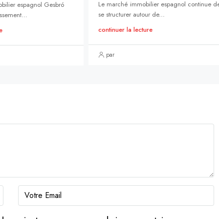
Le marché immobilier espagnol continue d
bilier espagnol Gesbró
se structurer autour de...
ssement...
continuer la lecture
e
par