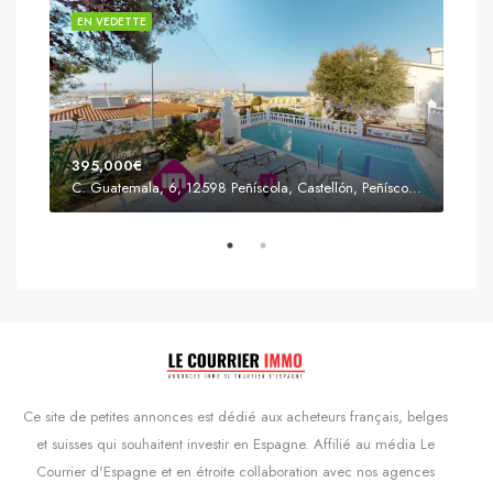
EN VEDETTE
EN 
395,000€
C. Guatemala, 6, 12598 Peñíscola, Castellón, Peñíscola, Communauté valencienne
Prix
s'Agaró, Castell d'Aro, Platja d'Aro i s'Agaró, Bas-Ampurdan, Gérone, Catalogne, 17248, Espagne, Castell d'Aro, Catalogne, Espagne
Ce site de petites annonces est dédié aux acheteurs français, belges
et suisses qui souhaitent investir en Espagne. Affilié au média Le
Courrier d'Espagne et en étroite collaboration avec nos agences