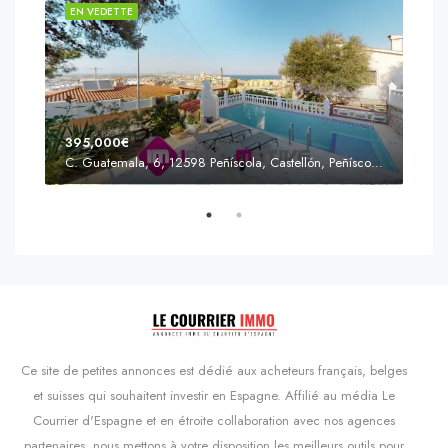
EN VEDETTE
EN 
395,000€
C. Guatemala, 6, 12598 Peñíscola, Castellón, Peñíscola, Communauté valencienne
Prix
s'Agaró, Castell d'Aro, Platja d'Aro i s'Agaró, Bas-Ampurdan, Gérone, Catalogne, 17248, Espagne, Castell d'Aro, Catalogne, Espagne
Ce site de petites annonces est dédié aux acheteurs français, belges
et suisses qui souhaitent investir en Espagne. Affilié au média Le
Courrier d'Espagne et en étroite collaboration avec nos agences
partenaires, nous mettons à votre disposition les meilleurs outils pour