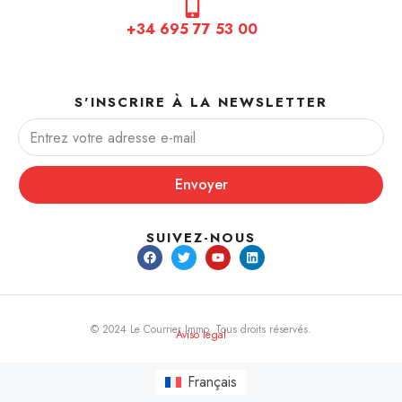
+34 695 77 53 00
S'INSCRIRE À LA NEWSLETTER
Envoyer
SUIVEZ-NOUS
© 2024 Le Courrier Immo. Tous droits réservés.
Aviso legal
Français