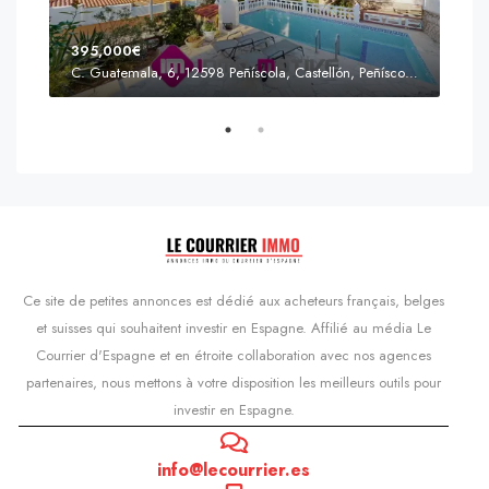
395,000€
C. Guatemala, 6, 12598 Peñíscola, Castellón, Peñíscola, Communauté valencienne
Prix
s'Agaró, Castell d'Aro, Platja d'Aro i s'Agaró, Bas-Ampurdan, Gérone, Catalogne, 17248, Espagne, Castell d'Aro, Catalogne, Espagne
Ce site de petites annonces est dédié aux acheteurs français, belges
et suisses qui souhaitent investir en Espagne. Affilié au média Le
Courrier d'Espagne et en étroite collaboration avec nos agences
partenaires, nous mettons à votre disposition les meilleurs outils pour
investir en Espagne.
info@lecourrier.es