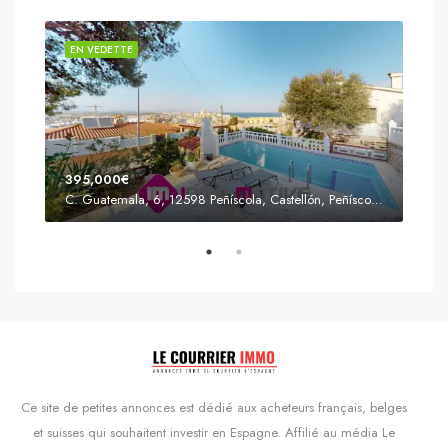
EN VEDETTE
EN 
395,000€
C. Guatemala, 6, 12598 Peñíscola, Castellón, Peñíscola, Communauté valencienne
Prix
s'Agaró, Castell d'Aro, Platja d'Aro i s'Agaró, Bas-Ampurdan, Gérone, Catalogne, 17248, Espagne, Castell d'Aro, Catalogne, Espagne
Ce site de petites annonces est dédié aux acheteurs français, belges
et suisses qui souhaitent investir en Espagne. Affilié au média Le