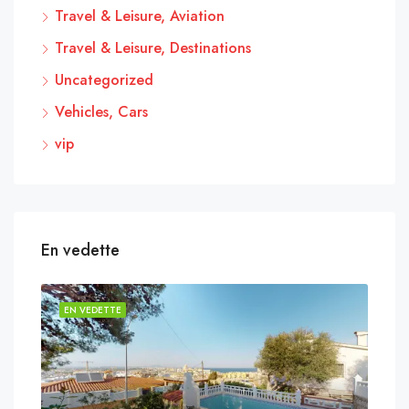
Travel & Leisure, Aviation
Travel & Leisure, Destinations
Uncategorized
Vehicles, Cars
vip
En vedette
EN VEDETTE
EN 