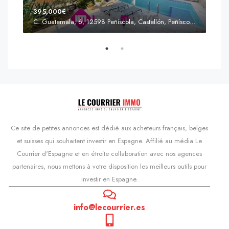
395,000€
C. Guatemala, 6, 12598 Peñíscola, Castellón, Peñíscola, Communauté valencienne
Prix
s'Agaró, Castell d'Aro, Platja d'Aro i s'Agaró, Bas-Ampurdan, Gérone, Catalogne, 17248, Espagne, Castell d'Aro, Catalogne, Espagne
Ce site de petites annonces est dédié aux acheteurs français, belges
et suisses qui souhaitent investir en Espagne. Affilié au média Le
Courrier d'Espagne et en étroite collaboration avec nos agences
partenaires, nous mettons à votre disposition les meilleurs outils pour
investir en Espagne.
info@lecourrier.es