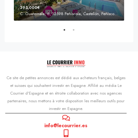
395,000€
C. Guatemala, 6, 12598 Peñíscola, Castellón, Peñíscola, Communauté valencienne
Prix
s'Agaró, Castell d'Aro, Platja d'Aro i s'Agaró, Bas-Ampurdan, Gérone, Catalogne, 17248, Espagne, Castell d'Aro, Catalogne, Espagne
Ce site de petites annonces est dédié aux acheteurs français, belges
et suisses qui souhaitent investir en Espagne. Affilié au média Le
Courrier d'Espagne et en étroite collaboration avec nos agences
partenaires, nous mettons à votre disposition les meilleurs outils pour
investir en Espagne.
info@lecourrier.es