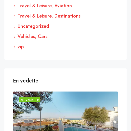
Travel & Leisure, Aviation
Travel & Leisure, Destinations
Uncategorized
Vehicles, Cars
vip
En vedette
EN VEDETTE
EN 