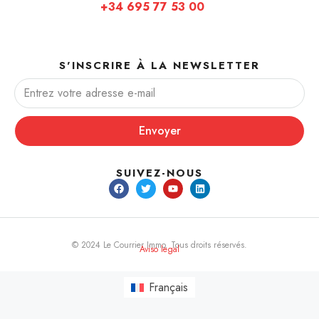
+34 695 77 53 00
S'INSCRIRE À LA NEWSLETTER
Envoyer
SUIVEZ-NOUS
© 2024 Le Courrier Immo. Tous droits réservés.
Aviso legal
Français