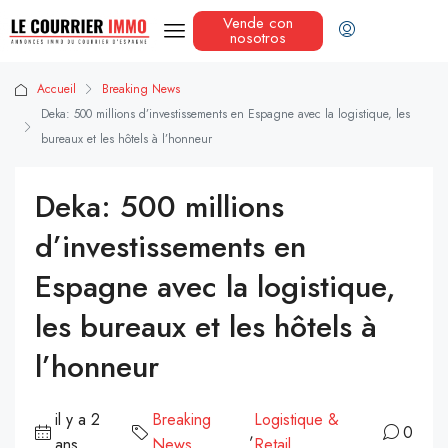
Vende con
nosotros
Accueil
Breaking News
Deka: 500 millions d’investissements en Espagne avec la logistique, les
bureaux et les hôtels à l’honneur
Deka: 500 millions
d’investissements en
Espagne avec la logistique,
les bureaux et les hôtels à
l’honneur
il y a 2
Breaking
Logistique &
,
0
ans
News
Retail