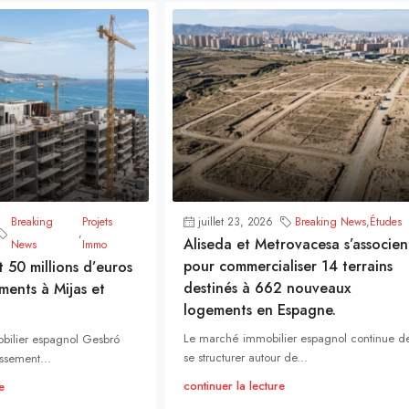
Breaking
Projets
juillet 23, 2026
Breaking News
,
Études
,
Aliseda et Metrovacesa s’associen
News
Immo
pour commercialiser 14 terrains
t 50 millions d’euros
destinés à 662 nouveaux
ments à Mijas et
logements en Espagne.
Le marché immobilier espagnol continue d
bilier espagnol Gesbró
se structurer autour de...
ssement...
continuer la lecture
e