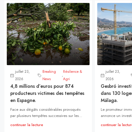
juillet 23,
Breaking
Résilience &
juillet 23,
,
2026
News
Agri
2026
4,8 millions d’euros pour 874
Gesbró investi
producteurs victimes des tempêtes
dans 130 loge
en Espagne.
Málaga.
Face aux dégâts considérables provoqués
Le promoteur immo
par plusieurs tempêtes successives sur les...
annonce un investi
continuer la lecture
continuer la lectur