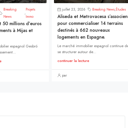
Breaking
Projets
juillet 23, 2026
Breaking News
,
Études
,
Aliseda et Metrovacesa s’associen
News
Immo
pour commercialiser 14 terrains
t 50 millions d’euros
destinés à 662 nouveaux
ments à Mijas et
logements en Espagne.
Le marché immobilier espagnol continue d
bilier espagnol Gesbró
se structurer autour de...
ssement...
continuer la lecture
e
par