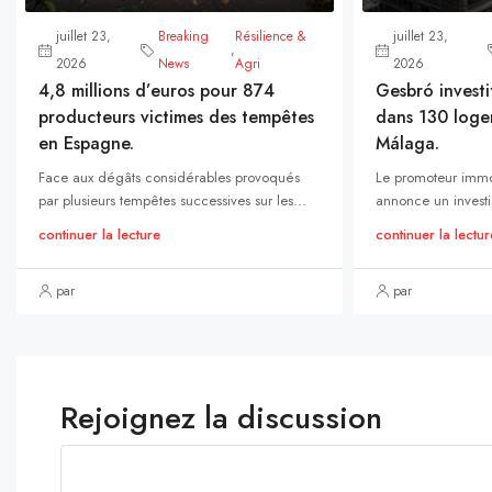
juillet 23,
Breaking
Résilience &
juillet 23,
,
2026
News
Agri
2026
4,8 millions d’euros pour 874
Gesbró investi
producteurs victimes des tempêtes
dans 130 loge
en Espagne.
Málaga.
Face aux dégâts considérables provoqués
Le promoteur immo
par plusieurs tempêtes successives sur les...
annonce un investi
continuer la lecture
continuer la lectur
par
par
Rejoignez la discussion