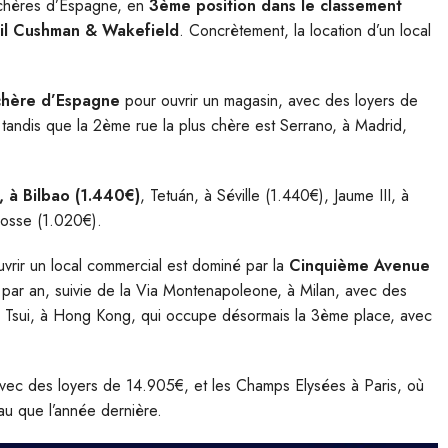
s chères d’Espagne, en
3ème position dans le classement
eil Cushman & Wakefield
. Concrètement, la location d’un local
 chère d’Espagne
pour ouvrir un magasin, avec des loyers de
 tandis que la 2ème rue la plus chère est Serrano, à Madrid,
 à Bilbao (1.440€)
, Tetuán, à Séville (1.440€), Jaume III, à
gosse (1.020€).
vrir un local commercial est dominé par la
Cinquième Avenue
par an, suivie de la Via Montenapoleone, à Milan, avec des
a Tsui, à Hong Kong, qui occupe désormais la 3ème place, avec
vec des loyers de 14.905€, et les Champs Elysées à Paris, où
au que l’année dernière.