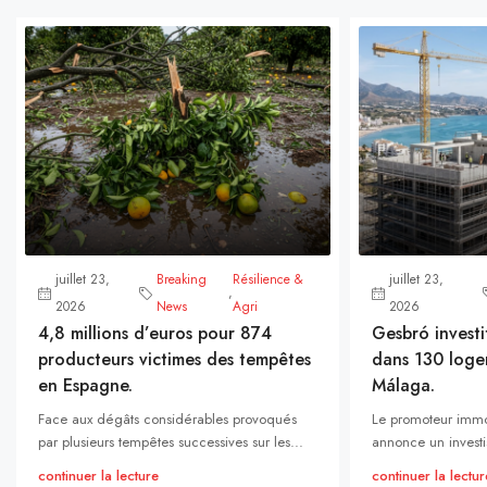
juillet 23,
Breaking
Résilience &
juillet 23,
,
2026
News
Agri
2026
4,8 millions d’euros pour 874
Gesbró investi
producteurs victimes des tempêtes
dans 130 loge
en Espagne.
Málaga.
Face aux dégâts considérables provoqués
Le promoteur immo
par plusieurs tempêtes successives sur les...
annonce un investi
continuer la lecture
continuer la lectur