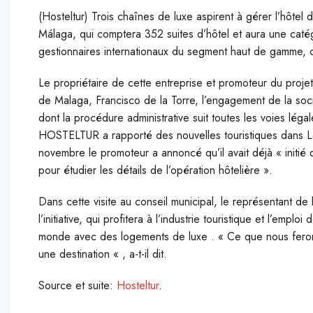
(Hosteltur) T
rois chaînes de luxe aspirent à gérer l’hôtel 
Málaga, qui comptera 352 suites d’hôtel et aura une catég
gestionnaires internationaux du segment haut de gamme, co
L
e propriétaire de cette entreprise et promoteur du projet
de Malaga, Francisco de la Torre, l’engagement de la sociét
dont la procédure administrative suit toutes les voies lég
HOSTELTUR a rapporté des nouvelles touristiques dans L
novembre le promoteur a annoncé qu’il avait déjà « initié
pour étudier les détails de l’opération hôtelière ».
Dans cette visite au conseil municipal, le représentant d
l’initiative, qui profitera à l’industrie touristique et l’emp
monde avec des logements de luxe . « Ce que nous feron
une destination « , a-t-il dit.
Source et suite:
Hosteltur
.