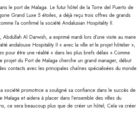
dans le port de Malaga. Le futur hôtel de la Torre del Puerto de
orie Grand Luxe 5 étoiles, a déjà reçu trois offres de grands
mme l’a confirmé la société Andalusian Hospitality II.
, Abdullah Al Darwish, a exprimé mardi lors d’une visite au maire
é andalouse Hospitality II « avec la ville et le projet hôtelier »,
ales pour être une réalité « dans les plus brefs délais ».Comme
e projet du Port de Malaga cherche un grand manager, début
 des contacts avec les principales chaînes spécialisées du monde
e la société promotrice a souligné sa confiance dans le succès de
loi de Malaga et aidera à placer dans l’ensemble des villes du
s, ce sera beaucoup plus que de créer un hôtel; Cela va créer