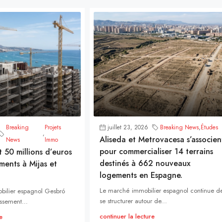
Breaking
Projets
juillet 23, 2026
Breaking News
,
Études
,
Aliseda et Metrovacesa s’associen
News
Immo
pour commercialiser 14 terrains
t 50 millions d’euros
destinés à 662 nouveaux
ments à Mijas et
logements en Espagne.
Le marché immobilier espagnol continue d
bilier espagnol Gesbró
se structurer autour de...
ssement...
continuer la lecture
e