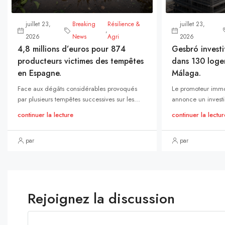
juillet 23,
Breaking
Résilience &
juillet 23,
,
2026
News
Agri
2026
4,8 millions d’euros pour 874
Gesbró investi
producteurs victimes des tempêtes
dans 130 loge
en Espagne.
Málaga.
Face aux dégâts considérables provoqués
Le promoteur immo
par plusieurs tempêtes successives sur les...
annonce un investi
continuer la lecture
continuer la lectur
par
par
Rejoignez la discussion