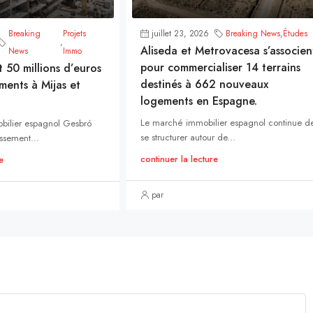
Breaking
Projets
juillet 23, 2026
Breaking News
,
Études
,
Aliseda et Metrovacesa s’associen
News
Immo
pour commercialiser 14 terrains
t 50 millions d’euros
destinés à 662 nouveaux
ments à Mijas et
logements en Espagne.
Le marché immobilier espagnol continue d
bilier espagnol Gesbró
se structurer autour de...
ssement...
continuer la lecture
e
par