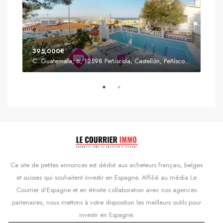
395,000€
C. Guatemala, 6, 12598 Peñíscola, Castellón, Peñíscola, Communauté valencienne
Prix
s'Agaró, Castell d'Aro, Platja d'Aro i s'Agaró, Bas-Ampurdan, Gérone, Catalogne, 17248, Espagne, Castell d'Aro, Catalogne, Espagne
Ce site de petites annonces est dédié aux acheteurs français, belges
et suisses qui souhaitent investir en Espagne. Affilié au média Le
Courrier d'Espagne et en étroite collaboration avec nos agences
partenaires, nous mettons à votre disposition les meilleurs outils pour
investir en Espagne.