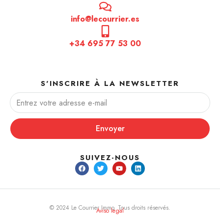
info@lecourrier.es
+34 695 77 53 00
S'INSCRIRE À LA NEWSLETTER
Envoyer
SUIVEZ-NOUS
© 2024 Le Courrier Immo. Tous droits réservés.
Aviso legal