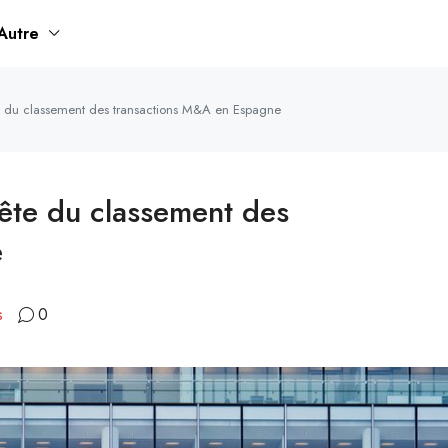
Autre
te du classement des transactions M&A en Espagne
tête du classement des
e
s
0