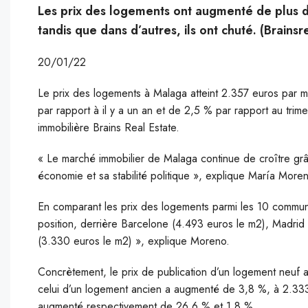
Les prix des logements ont augmenté de plus d
tandis que dans d’autres, ils ont chuté. (Brainsr
20/01/22
Le prix des logements à Malaga atteint 2.357 euros par
par rapport à il y a un an et de 2,5 % par rapport au tri
immobilière Brains Real Estate.
« Le marché immobilier de Malaga continue de croître grâ
économie et sa stabilité politique », explique María Moren
En comparant les prix des logements parmi les 10 commu
position, derrière Barcelone (4.493 euros le m2), Madrid
(3.330 euros le m2) », explique Moreno.
Concrètement, le prix de publication d’un logement neuf 
celui d’un logement ancien a augmenté de 3,8 %, à 2.333 e
augmenté respectivement de 26,6 % et 1,8 %.