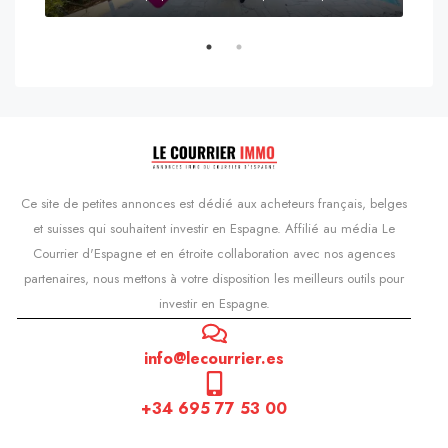
s'Agaró, Castell d'Aro, Platja d'Aro i s'Agaró, Bas-Ampurdan, Gérone, Catalogne, 17248, Espagne, Castell d'Aro, Catalogne, Espagne
Ce site de petites annonces est dédié aux acheteurs français, belges
et suisses qui souhaitent investir en Espagne. Affilié au média Le
Courrier d'Espagne et en étroite collaboration avec nos agences
partenaires, nous mettons à votre disposition les meilleurs outils pour
investir en Espagne.
info@lecourrier.es
+34 695 77 53 00