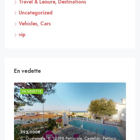
Travel & Leisure, Destinations
Uncategorized
Vehicles, Cars
vip
En vedette
EN VEDETTE
EN 
395,000€
C. Guatemala, 6, 12598 Peñíscola, Castellón, Peñíscola, Communauté valencienne
Prix