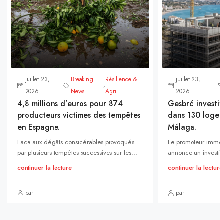
juillet 23,
Breaking
Résilience &
juillet 23,
,
2026
News
Agri
2026
4,8 millions d’euros pour 874
Gesbró investi
producteurs victimes des tempêtes
dans 130 loge
en Espagne.
Málaga.
Face aux dégâts considérables provoqués
Le promoteur immo
par plusieurs tempêtes successives sur les...
annonce un investi
continuer la lecture
continuer la lectur
par
par