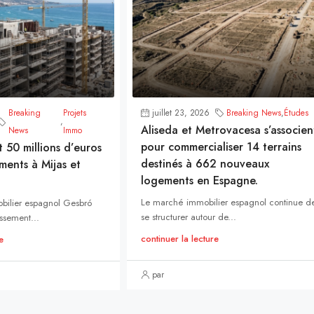
Breaking
Projets
juillet 23, 2026
Breaking News
,
Études
,
Aliseda et Metrovacesa s’associen
News
Immo
pour commercialiser 14 terrains
t 50 millions d’euros
destinés à 662 nouveaux
ments à Mijas et
logements en Espagne.
Le marché immobilier espagnol continue d
bilier espagnol Gesbró
se structurer autour de...
ssement...
continuer la lecture
e
par