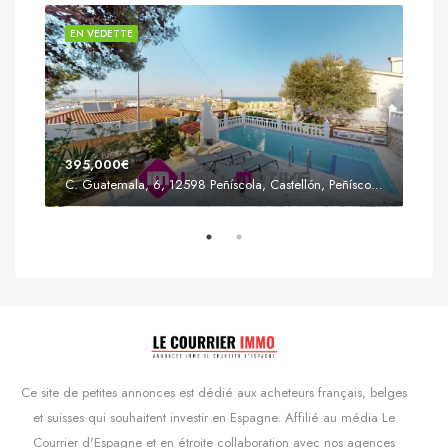
EN VEDETTE
EN 
395,000€
C. Guatemala, 6, 12598 Peñíscola, Castellón, Peñíscola, Communauté valencienne
Prix
s'Agaró, Castell d'Aro, Platja d'Aro i s'Agaró, Bas-Ampurdan, Gérone, Catalogne, 17248, Espagne, Castell d'Aro, Catalogne, Espagne
Ce site de petites annonces est dédié aux acheteurs français, belges
et suisses qui souhaitent investir en Espagne. Affilié au média Le
Courrier d'Espagne et en étroite collaboration avec nos agences