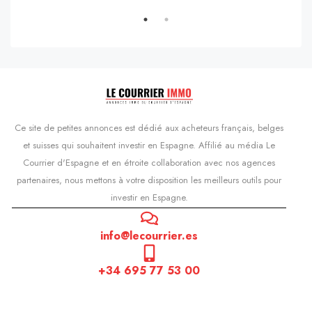
s'Agaró, Castell d'Aro, Platja d'Aro i s'Agaró, Bas-Ampurdan, Gérone, Catalogne, 17248, Espagne, Castell d'Aro, Catalogne, Espagne
Ce site de petites annonces est dédié aux acheteurs français, belges
et suisses qui souhaitent investir en Espagne. Affilié au média Le
Courrier d'Espagne et en étroite collaboration avec nos agences
partenaires, nous mettons à votre disposition les meilleurs outils pour
investir en Espagne.
info@lecourrier.es
+34 695 77 53 00