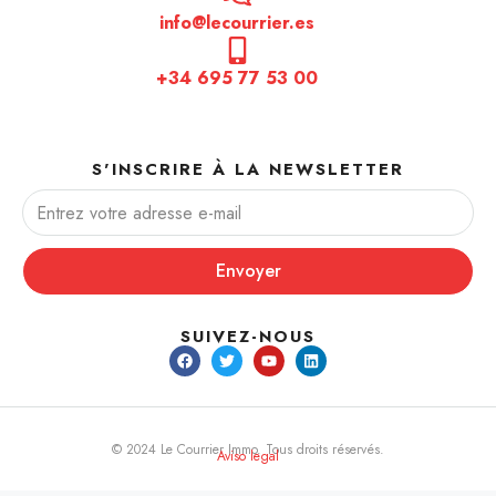
info@lecourrier.es
+34 695 77 53 00
S'INSCRIRE À LA NEWSLETTER
Envoyer
SUIVEZ-NOUS
© 2024 Le Courrier Immo. Tous droits réservés.
Aviso legal