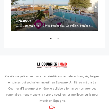
395,000€
C. Guatemala, 6, 12598 Peñíscola, Castellón, Peñíscola, Communauté valencienne
Prix
s'Agaró, Castell d'Aro, Platja d'Aro i s'Agaró, Bas-Ampurdan, Gérone, Catalogne, 17248, Espagne, Castell d'Aro, Catalogne, Espagne
Ce site de petites annonces est dédié aux acheteurs français, belges
et suisses qui souhaitent investir en Espagne. Affilié au média Le
Courrier d'Espagne et en étroite collaboration avec nos agences
partenaires, nous mettons à votre disposition les meilleurs outils pour
investir en Espagne.