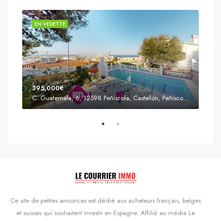
EN VEDETTE
EN 
395,000€
C. Guatemala, 6, 12598 Peñíscola, Castellón, Peñíscola, Communauté valencienne
Prix
s'Agaró, Castell d'Aro, Platja d'Aro i s'Agaró, Bas-Ampurdan, Gérone, Catalogne, 17248, Espagne, Castell d'Aro, Catalogne, Espagne
Ce site de petites annonces est dédié aux acheteurs français, belges
et suisses qui souhaitent investir en Espagne. Affilié au média Le